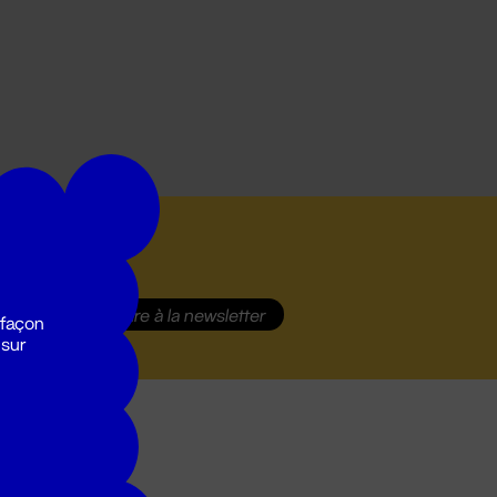
S'inscrire
à la newsletter
 façon
 sur