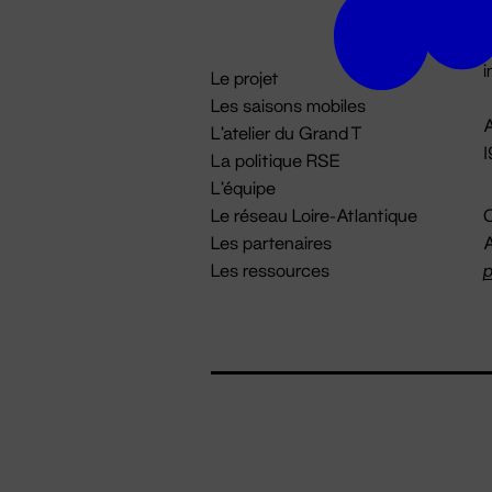
D

i
Le projet
Les saisons mobiles
A
L'atelier du Grand T
La politique RSE
L'équipe
Le réseau Loire-Atlantique
C
Les partenaires
A
Les ressources
p