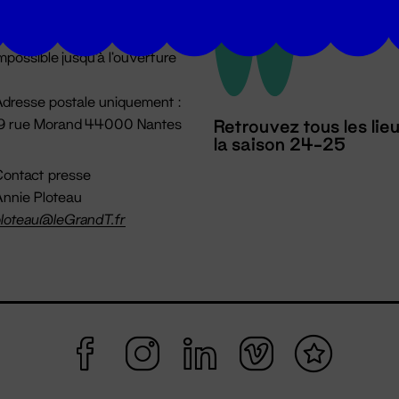
u lundi au vendredi 14h → 18h
 Accueil physique
mpossible jusqu'à l'ouverture
dresse postale uniquement :
19 rue Morand 44000 Nantes
Retrouvez tous les lie
la saison 24-25
ontact presse
nnie Ploteau
loteau@leGrandT.fr