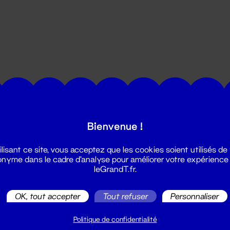
utes les actualités du Grand T :
Bienvenue !
ilisant ce site, vous acceptez que les cookies soient utilisés de
nyme dans le cadre d'analyse pour améliorer votre expérience
leGrandT.fr.
OK, tout accepter
Tout refuser
Personnaliser
illetterie
2 51 88 25 25
Politique de confidentialité
illetterie@leGrandT.fr