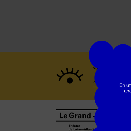
Suivez to
En ut
ano
B
0
b