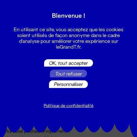
Grand T :
Bienvenue !
S'inscrire
En utilisant ce site, vous acceptez que les cookies
soient utilisés de façon anonyme dans le cadre
d'analyse pour améliorer votre expérience sur
leGrandT.fr.
OK, tout accepter
Tout refuser
Personnaliser
Billetterie
02 51 88 25 25
billetterie@leGrandT.fr
Politique de confidentialité
Du lundi au vendredi 14h → 18h
🚨 Accueil physique impossible jusqu'à l'ouverture
Adresse postale uniquement :