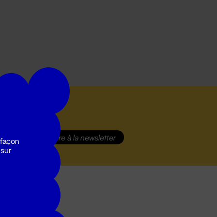
S'inscrire
à la newsletter
 façon
 sur