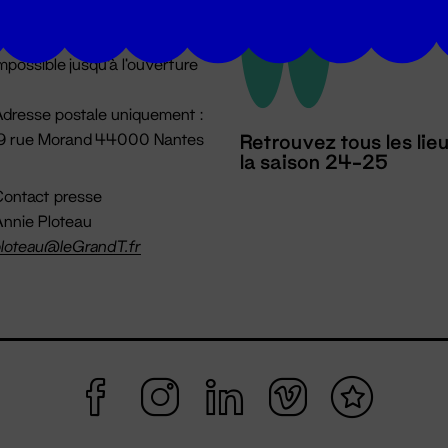
u lundi au vendredi 14h → 18h
 Accueil physique
mpossible jusqu'à l'ouverture
dresse postale uniquement :
19 rue Morand 44000 Nantes
Retrouvez tous les lie
la saison 24-25
ontact presse
nnie Ploteau
loteau@leGrandT.fr