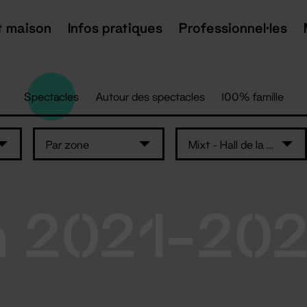
t maison
Infos pratiques
Professionnel·les
Spectacles
Autour des spectacles
100% famille
Par zone
Mixt - Hall de la salle Super
n 2021-20