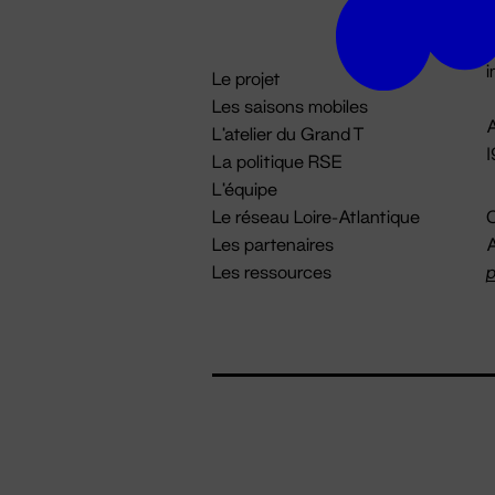
D

i
Le projet
Les saisons mobiles
A
L'atelier du Grand T
La politique RSE
L'équipe
Le réseau Loire-Atlantique
C
Les partenaires
A
Les ressources
p