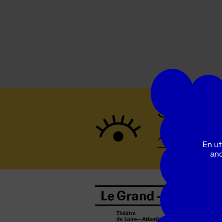
Suivez to
En ut
ano
B
0
b