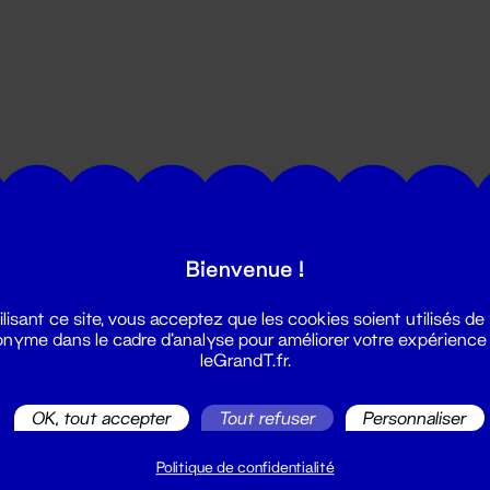
utes les actualités du Grand T :
Bienvenue !
ilisant ce site, vous acceptez que les cookies soient utilisés de
nyme dans le cadre d'analyse pour améliorer votre expérience
leGrandT.fr.
OK, tout accepter
Tout refuser
Personnaliser
illetterie
2 51 88 25 25
Politique de confidentialité
illetterie@leGrandT.fr