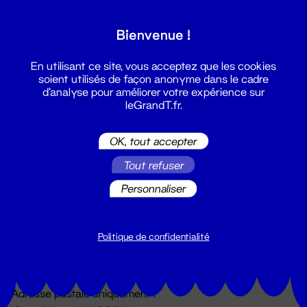
Grand T :
Bienvenue !
S'inscrire
En utilisant ce site, vous acceptez que les cookies
soient utilisés de façon anonyme dans le cadre
d'analyse pour améliorer votre expérience sur
leGrandT.fr.
OK, tout accepter
Tout refuser
Personnaliser
Billetterie
02 51 88 25 25
billetterie@leGrandT.fr
Politique de confidentialité
Du lundi au vendredi 14h → 18h
🚨 Accueil physique impossible jusqu'à l'ouverture
Adresse postale uniquement :