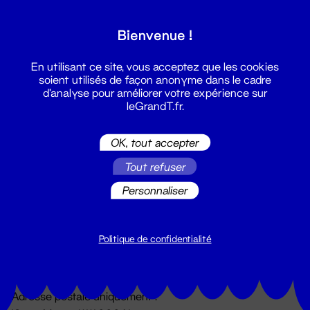
Grand T :
Bienvenue !
S'inscrire
En utilisant ce site, vous acceptez que les cookies
soient utilisés de façon anonyme dans le cadre
d'analyse pour améliorer votre expérience sur
leGrandT.fr.
OK, tout accepter
Tout refuser
Personnaliser
Billetterie
02 51 88 25 25
billetterie@leGrandT.fr
Politique de confidentialité
Du lundi au vendredi 14h → 18h
🚨 Accueil physique impossible jusqu'à l'ouverture
Adresse postale uniquement :