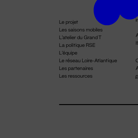
D

i
Le projet
Les saisons mobiles
A
L'atelier du Grand T
La politique RSE
L'équipe
Le réseau Loire-Atlantique
C
Les partenaires
A
Les ressources
p