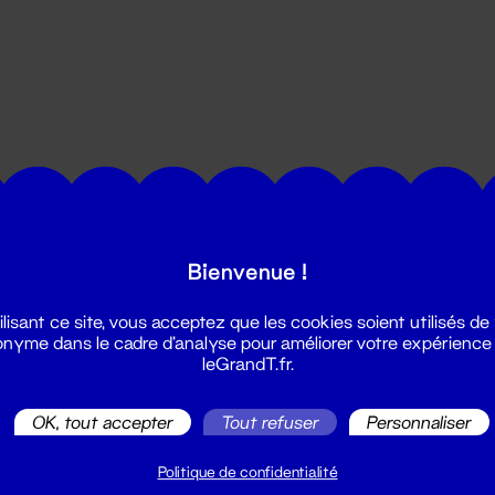
utes les actualités du Grand T :
Bienvenue !
ilisant ce site, vous acceptez que les cookies soient utilisés de
nyme dans le cadre d'analyse pour améliorer votre expérience
leGrandT.fr.
OK, tout accepter
Tout refuser
Personnaliser
illetterie
2 51 88 25 25
Politique de confidentialité
illetterie@leGrandT.fr