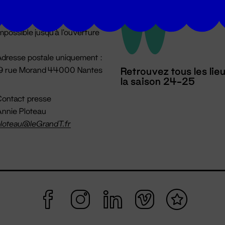
u lundi au vendredi 14h → 18h
 Accueil physique
mpossible jusqu'à l'ouverture
dresse postale uniquement :
19 rue Morand 44000 Nantes
Retrouvez tous les lie
la saison 24-25
ontact presse
nnie Ploteau
loteau@leGrandT.fr