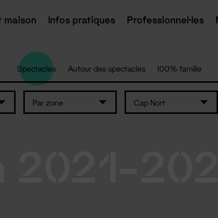
t maison
Infos pratiques
Professionnel·les
Spectacles
Autour des spectacles
100% famille
Par zone
Cap Nort
n 2021-20