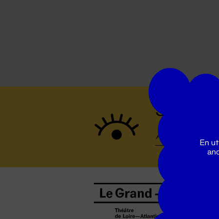
Suivez to
En ut
ano
B
0
b