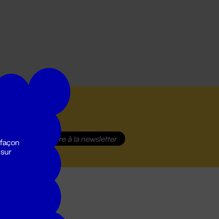
S'inscrire
à la newsletter
 façon
 sur