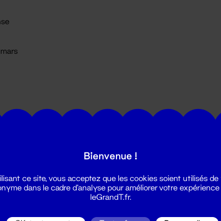
se
1 mars
Bienvenue !
utes les actualités du Grand T :
ilisant ce site, vous acceptez que les cookies soient utilisés de
nyme dans le cadre d'analyse pour améliorer votre expérience
leGrandT.fr.