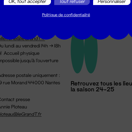
OK, tout accepter
Tout refuser
Personnaliser
Politique de confidentialité
illetterie
2 51 88 25 25
illetterie@leGrandT.fr
u lundi au vendredi 14h → 18h
 Accueil physique
mpossible jusqu'à l'ouverture
dresse postale uniquement :
19 rue Morand 44000 Nantes
Retrouvez tous les lie
la saison 24-25
ontact presse
nnie Ploteau
loteau@leGrandT.fr