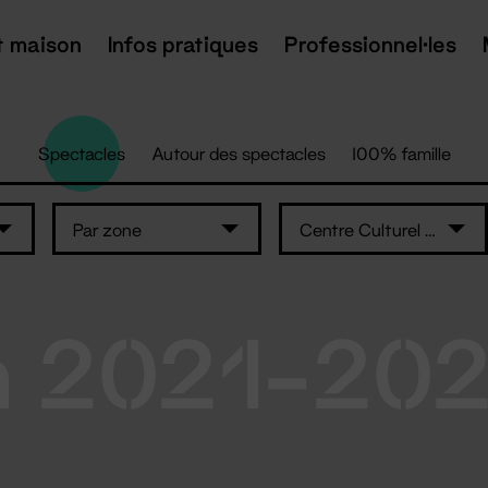
t maison
Infos pratiques
Professionnel·les
Spectacles
Autour des spectacles
100% famille
Par zone
Centre Culturel Athanor
n 2021-20