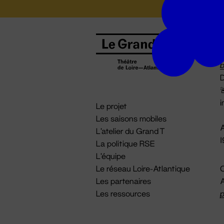
B
0
b
D

i
Le projet
Les saisons mobiles
A
L'atelier du Grand T
La politique RSE
L'équipe
Le réseau Loire-Atlantique
C
Les partenaires
A
Les ressources
p