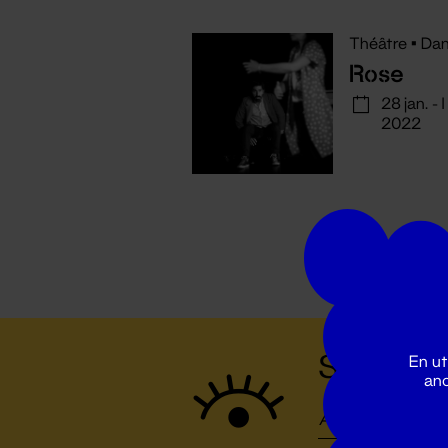
Théâtre
•
Dan
Rose
28 jan. - 
2022
Suivez to
En ut
ano