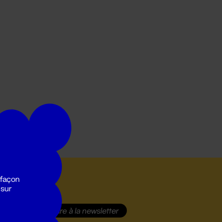
 façon
 sur
S'inscrire
à la newsletter