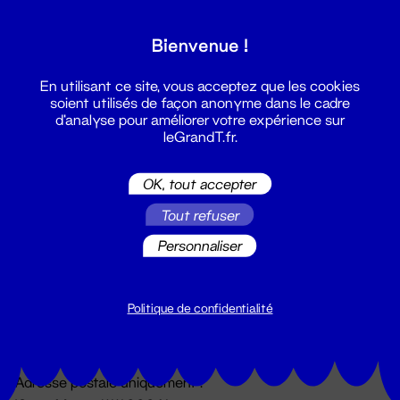
Grand T :
Bienvenue !
S'inscrire
En utilisant ce site, vous acceptez que les cookies
soient utilisés de façon anonyme dans le cadre
d'analyse pour améliorer votre expérience sur
leGrandT.fr.
OK, tout accepter
Tout refuser
Personnaliser
Billetterie
02 51 88 25 25
billetterie@leGrandT.fr
Politique de confidentialité
Du lundi au vendredi 14h → 18h
🚨 Accueil physique impossible jusqu'à l'ouverture
Adresse postale uniquement :