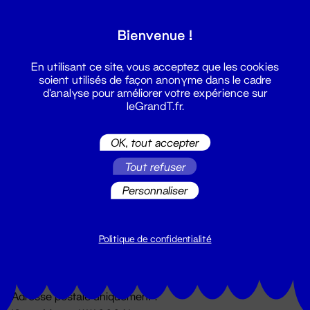
Grand T :
Bienvenue !
S'inscrire
En utilisant ce site, vous acceptez que les cookies
soient utilisés de façon anonyme dans le cadre
d'analyse pour améliorer votre expérience sur
leGrandT.fr.
OK, tout accepter
Tout refuser
Personnaliser
Billetterie
02 51 88 25 25
billetterie@leGrandT.fr
Politique de confidentialité
Du lundi au vendredi 14h → 18h
🚨 Accueil physique impossible jusqu'à l'ouverture
Adresse postale uniquement :