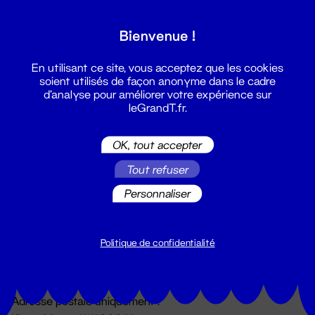
Grand T :
Bienvenue !
S'inscrire
En utilisant ce site, vous acceptez que les cookies
soient utilisés de façon anonyme dans le cadre
d'analyse pour améliorer votre expérience sur
leGrandT.fr.
OK, tout accepter
Tout refuser
Personnaliser
Billetterie
02 51 88 25 25
billetterie@leGrandT.fr
Politique de confidentialité
Du lundi au vendredi 14h → 18h
🚨 Accueil physique impossible jusqu'à l'ouverture
Adresse postale uniquement :