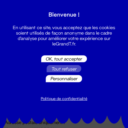
Grand T :
Bienvenue !
S'inscrire
En utilisant ce site, vous acceptez que les cookies
soient utilisés de façon anonyme dans le cadre
d'analyse pour améliorer votre expérience sur
leGrandT.fr.
OK, tout accepter
Tout refuser
Personnaliser
Billetterie
02 51 88 25 25
billetterie@leGrandT.fr
Politique de confidentialité
Du lundi au vendredi 14h → 18h
🚨 Accueil physique impossible jusqu'à l'ouverture
Adresse postale uniquement :