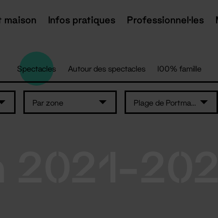
t maison
Infos pratiques
Professionnel·les
Spectacles
Autour des spectacles
100% famille
Par zone
Plage de Portmain - Pornic
n 2021-20