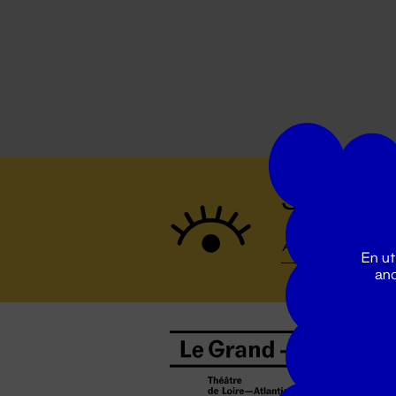
Suivez to
En ut
ano
B
0
b