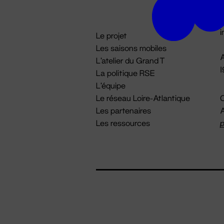
D

i
Le projet
Les saisons mobiles
A
L'atelier du Grand T
La politique RSE
L'équipe
Le réseau Loire-Atlantique
C
Les partenaires
A
Les ressources
p