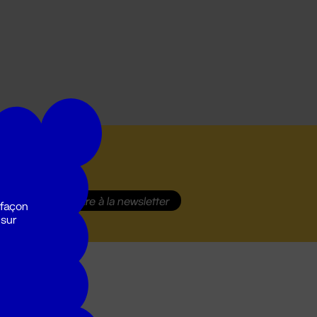
S'inscrire
à la newsletter
 façon
 sur