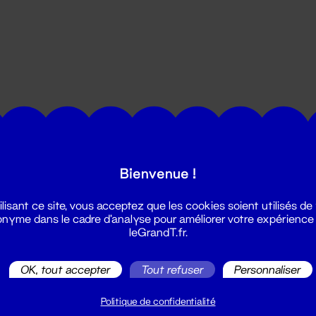
utes les actualités du Grand T :
Bienvenue !
ilisant ce site, vous acceptez que les cookies soient utilisés de
nyme dans le cadre d'analyse pour améliorer votre expérience
leGrandT.fr.
OK, tout accepter
Tout refuser
Personnaliser
illetterie
2 51 88 25 25
Politique de confidentialité
illetterie@leGrandT.fr