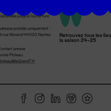
u lundi au vendredi 14h → 18h
 Accueil physique
mpossible jusqu'à l'ouverture
dresse postale uniquement :
19 rue Morand 44000 Nantes
Retrouvez tous les lie
la saison 24-25
ontact presse
nnie Ploteau
loteau@leGrandT.fr