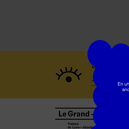
Suivez to
En ut
ano
B
0
b