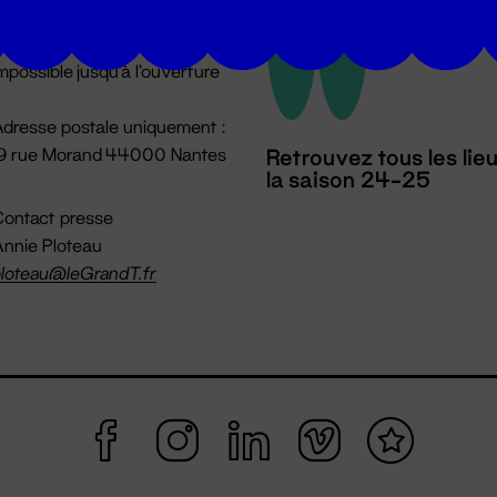
u lundi au vendredi 14h → 18h
 Accueil physique
mpossible jusqu'à l'ouverture
dresse postale uniquement :
19 rue Morand 44000 Nantes
Retrouvez tous les lie
la saison 24-25
ontact presse
nnie Ploteau
loteau@leGrandT.fr