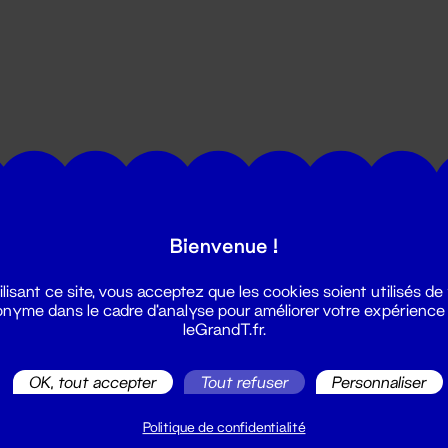
utes les actualités du Grand T :
Bienvenue !
ilisant ce site, vous acceptez que les cookies soient utilisés de
nyme dans le cadre d'analyse pour améliorer votre expérience
leGrandT.fr.
OK, tout accepter
Tout refuser
Personnaliser
illetterie
2 51 88 25 25
Politique de confidentialité
illetterie@leGrandT.fr