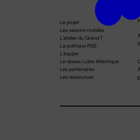
D

i
Le projet
Les saisons mobiles
A
L'atelier du Grand T
La politique RSE
L'équipe
Le réseau Loire-Atlantique
C
Les partenaires
A
Les ressources
p