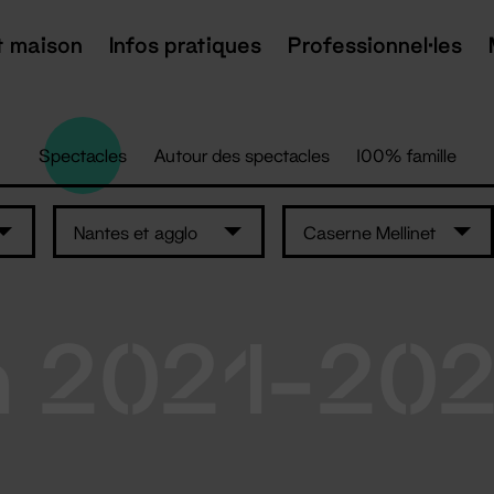
t maison
Infos pratiques
Professionnel·les
Spectacles
Autour des spectacles
100% famille
Nantes et agglo
Caserne Mellinet
n 2021-20