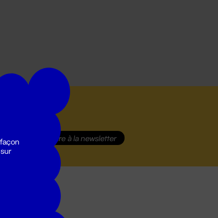
S'inscrire
à la newsletter
 façon
 sur