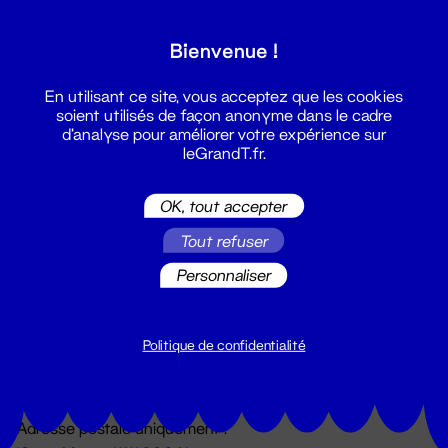
Grand T :
Bienvenue !
S'inscrire
En utilisant ce site, vous acceptez que les cookies
soient utilisés de façon anonyme dans le cadre
d'analyse pour améliorer votre expérience sur
leGrandT.fr.
OK, tout accepter
Tout refuser
Personnaliser
Billetterie
02 51 88 25 25
billetterie@leGrandT.fr
Politique de confidentialité
Du lundi au vendredi 14h → 18h
🚨 Accueil physique impossible jusqu'à l'ouverture
Adresse postale uniquement :