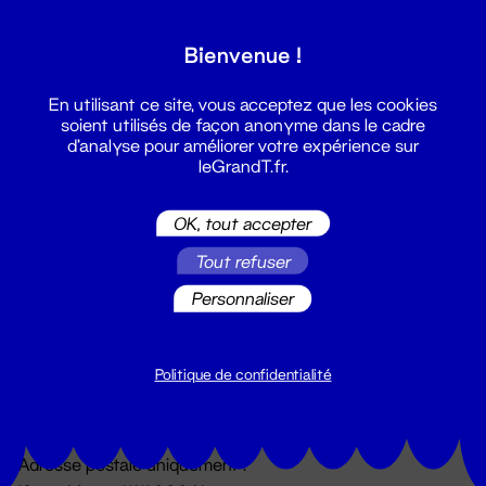
Grand T :
Bienvenue !
S'inscrire
En utilisant ce site, vous acceptez que les cookies
soient utilisés de façon anonyme dans le cadre
d'analyse pour améliorer votre expérience sur
leGrandT.fr.
OK, tout accepter
Tout refuser
Personnaliser
Billetterie
02 51 88 25 25
billetterie@leGrandT.fr
Politique de confidentialité
Du lundi au vendredi 14h → 18h
🚨 Accueil physique impossible jusqu'à l'ouverture
Adresse postale uniquement :