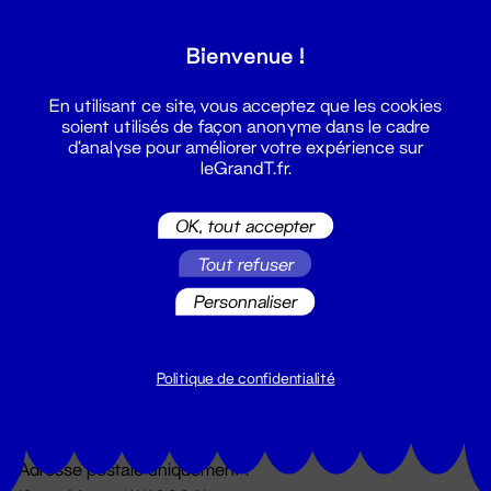
Grand T :
Bienvenue !
S'inscrire
En utilisant ce site, vous acceptez que les cookies
soient utilisés de façon anonyme dans le cadre
d'analyse pour améliorer votre expérience sur
leGrandT.fr.
OK, tout accepter
Tout refuser
Personnaliser
Billetterie
02 51 88 25 25
billetterie@leGrandT.fr
Politique de confidentialité
Du lundi au vendredi 14h → 18h
🚨 Accueil physique impossible jusqu'à l'ouverture
Adresse postale uniquement :