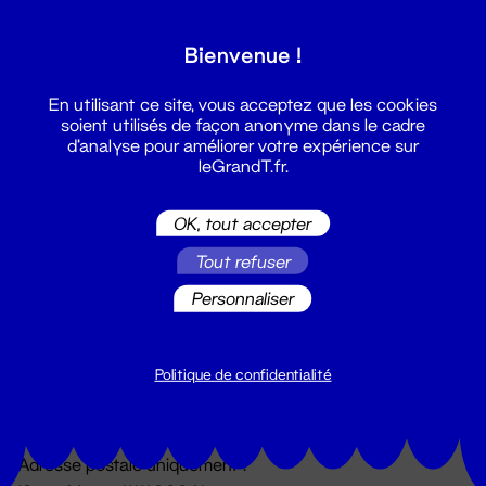
Grand T :
Bienvenue !
S'inscrire
En utilisant ce site, vous acceptez que les cookies
soient utilisés de façon anonyme dans le cadre
d'analyse pour améliorer votre expérience sur
leGrandT.fr.
OK, tout accepter
Tout refuser
Personnaliser
Billetterie
02 51 88 25 25
billetterie@leGrandT.fr
Politique de confidentialité
Du lundi au vendredi 14h → 18h
🚨 Accueil physique impossible jusqu'à l'ouverture
Adresse postale uniquement :