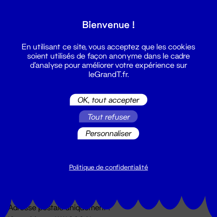
Grand T :
Bienvenue !
S'inscrire
En utilisant ce site, vous acceptez que les cookies
soient utilisés de façon anonyme dans le cadre
d'analyse pour améliorer votre expérience sur
leGrandT.fr.
OK, tout accepter
Tout refuser
Personnaliser
Billetterie
02 51 88 25 25
billetterie@leGrandT.fr
Politique de confidentialité
Du lundi au vendredi 14h → 18h
🚨 Accueil physique impossible jusqu'à l'ouverture
Adresse postale uniquement :