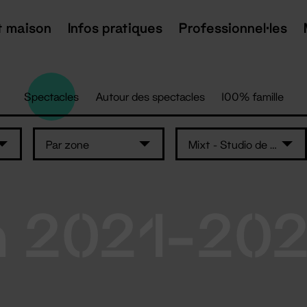
t maison
Infos pratiques
Professionnel·les
Spectacles
Autour des spectacles
100% famille
Par zone
Mixt - Studio de danse
n 2021-20