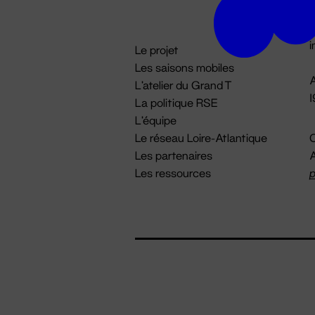
D

i
Le projet
Les saisons mobiles
A
L'atelier du Grand T
La politique RSE
L'équipe
Le réseau Loire-Atlantique
C
Les partenaires
A
Les ressources
p