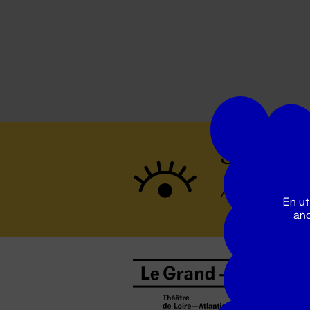
Suivez to
En ut
ano
B
0
b