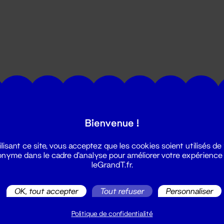
utes les actualités du Grand T :
Bienvenue !
ilisant ce site, vous acceptez que les cookies soient utilisés de
nyme dans le cadre d'analyse pour améliorer votre expérience
leGrandT.fr.
OK, tout accepter
Tout refuser
Personnaliser
illetterie
2 51 88 25 25
Politique de confidentialité
illetterie@leGrandT.fr