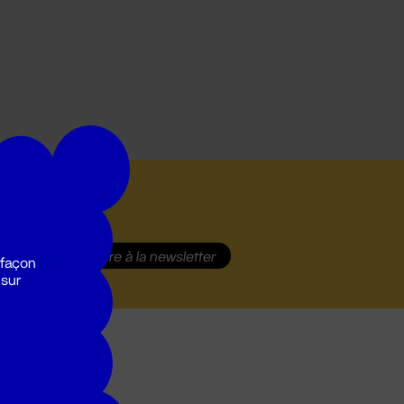
S'inscrire
à la newsletter
 façon
 sur