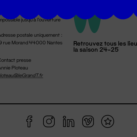
u lundi au vendredi 14h → 18h
 Accueil physique
mpossible jusqu'à l'ouverture
dresse postale uniquement :
19 rue Morand 44000 Nantes
Retrouvez tous les lie
la saison 24-25
ontact presse
nnie Ploteau
loteau@leGrandT.fr