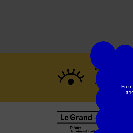
Suivez to
En ut
ano
B
0
b