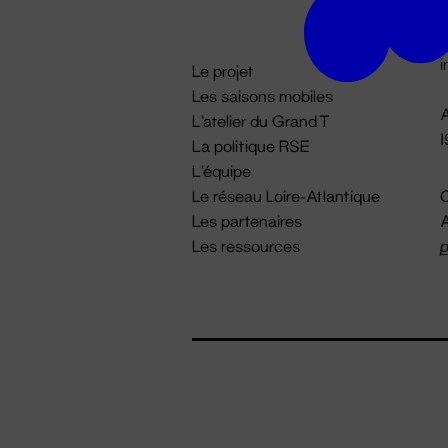
D

i
Le projet
Les saisons mobiles
A
L'atelier du Grand T
La politique RSE
L'équipe
Le réseau Loire-Atlantique
C
Les partenaires
A
Les ressources
p