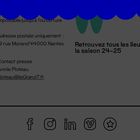
u lundi au vendredi 14h → 18h
 Accueil physique
mpossible jusqu'à l'ouverture
dresse postale uniquement :
19 rue Morand 44000 Nantes
Retrouvez tous les lie
la saison 24-25
ontact presse
nnie Ploteau
loteau@leGrandT.fr