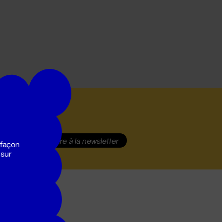
S'inscrire
à la newsletter
 façon
 sur