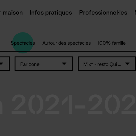
t maison
Infos pratiques
Professionnel·les
Spectacles
Autour des spectacles
100% famille
Par zone
Mixt - resto Qui Som
n 2021-20