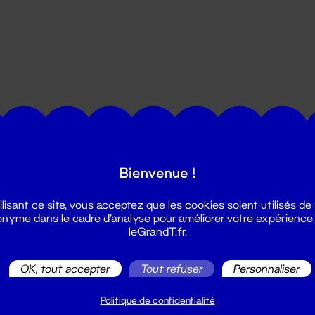
utes les actualités du Grand T :
Bienvenue !
ilisant ce site, vous acceptez que les cookies soient utilisés de
nyme dans le cadre d'analyse pour améliorer votre expérience
leGrandT.fr.
OK, tout accepter
Tout refuser
Personnaliser
illetterie
2 51 88 25 25
Politique de confidentialité
illetterie@leGrandT.fr