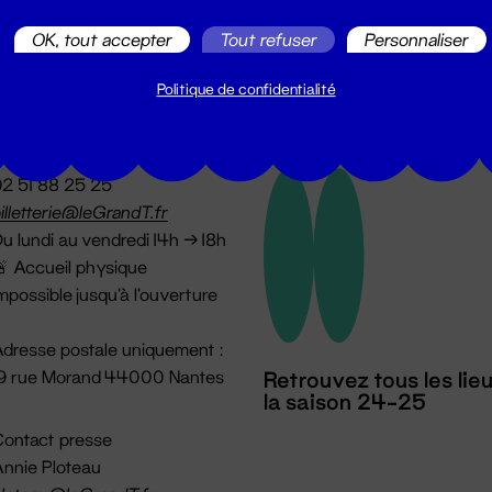
OK, tout accepter
Tout refuser
Personnaliser
Politique de confidentialité
illetterie
2 51 88 25 25
illetterie@leGrandT.fr
u lundi au vendredi 14h → 18h
 Accueil physique
mpossible jusqu'à l'ouverture
dresse postale uniquement :
19 rue Morand 44000 Nantes
Retrouvez tous les lie
la saison 24-25
ontact presse
nnie Ploteau