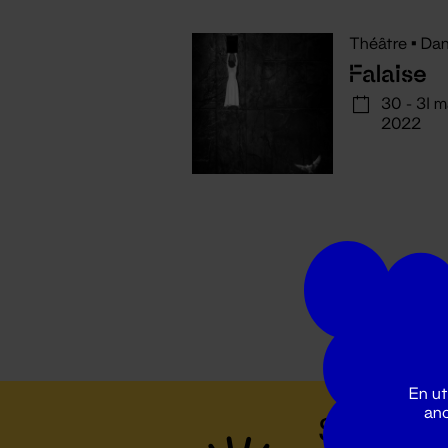
Théâtre
•
Dan
Falaise
30 - 31 m
2022
En ut
ano
Suivez to