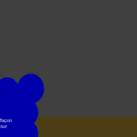
 façon
 sur