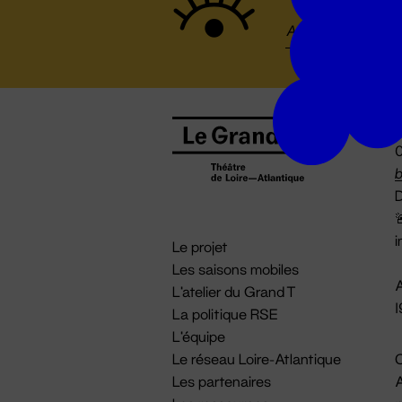
B
0
b
D

i
Le projet
Les saisons mobiles
A
L'atelier du Grand T
La politique RSE
L'équipe
Le réseau Loire-Atlantique
C
Les partenaires
A