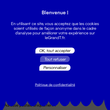
Grand T :
Bienvenue !
S'inscrire
En utilisant ce site, vous acceptez que les cookies
soient utilisés de façon anonyme dans le cadre
d'analyse pour améliorer votre expérience sur
leGrandT.fr.
OK, tout accepter
Tout refuser
Personnaliser
Billetterie
02 51 88 25 25
billetterie@leGrandT.fr
Politique de confidentialité
Du lundi au vendredi 14h → 18h
🚨 Accueil physique impossible jusqu'à l'ouverture
Adresse postale uniquement :