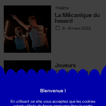
Théâtre
La Mécanique du
hasard
8 - 18 mars 2022
Joueurs
3 déc. 2021 - 18 jan.
2022
Bienvenue !
En utilisant ce site, vous acceptez que les cookies
soient utilisés de façon anonyme dans le cadre