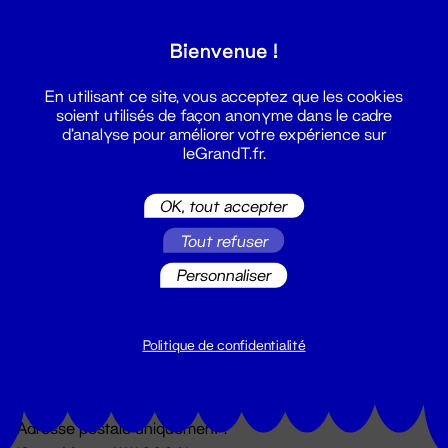
Grand T :
Bienvenue !
S'inscrire
En utilisant ce site, vous acceptez que les cookies
soient utilisés de façon anonyme dans le cadre
d'analyse pour améliorer votre expérience sur
leGrandT.fr.
OK, tout accepter
Tout refuser
Personnaliser
Billetterie
02 51 88 25 25
billetterie@leGrandT.fr
Politique de confidentialité
Du lundi au vendredi 14h → 18h
🚨 Accueil physique impossible jusqu'à l'ouverture
Adresse postale uniquement :