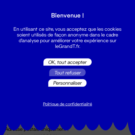
Grand T :
Bienvenue !
S'inscrire
En utilisant ce site, vous acceptez que les cookies
soient utilisés de façon anonyme dans le cadre
d'analyse pour améliorer votre expérience sur
leGrandT.fr.
OK, tout accepter
Tout refuser
Personnaliser
Billetterie
02 51 88 25 25
billetterie@leGrandT.fr
Politique de confidentialité
Du lundi au vendredi 14h → 18h
🚨 Accueil physique impossible jusqu'à l'ouverture
Adresse postale uniquement :