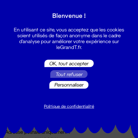
Grand T :
Bienvenue !
S'inscrire
En utilisant ce site, vous acceptez que les cookies
soient utilisés de façon anonyme dans le cadre
d'analyse pour améliorer votre expérience sur
leGrandT.fr.
OK, tout accepter
Tout refuser
Personnaliser
Billetterie
02 51 88 25 25
billetterie@leGrandT.fr
Politique de confidentialité
Du lundi au vendredi 14h → 18h
🚨 Accueil physique impossible jusqu'à l'ouverture
Adresse postale uniquement :