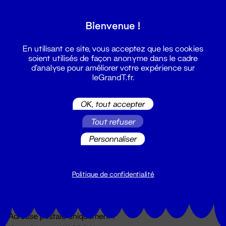
Grand T :
Bienvenue !
S'inscrire
En utilisant ce site, vous acceptez que les cookies
soient utilisés de façon anonyme dans le cadre
d'analyse pour améliorer votre expérience sur
leGrandT.fr.
OK, tout accepter
Tout refuser
Personnaliser
Billetterie
02 51 88 25 25
billetterie@leGrandT.fr
Politique de confidentialité
Du lundi au vendredi 14h → 18h
🚨 Accueil physique impossible jusqu'à l'ouverture
Adresse postale uniquement :