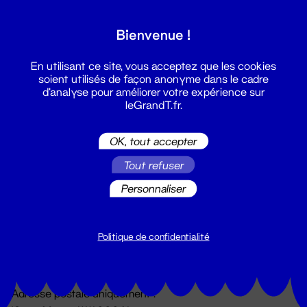
Grand T :
Bienvenue !
S'inscrire
En utilisant ce site, vous acceptez que les cookies
soient utilisés de façon anonyme dans le cadre
d'analyse pour améliorer votre expérience sur
leGrandT.fr.
OK, tout accepter
Tout refuser
Personnaliser
Billetterie
02 51 88 25 25
billetterie@leGrandT.fr
Politique de confidentialité
Du lundi au vendredi 14h → 18h
🚨 Accueil physique impossible jusqu'à l'ouverture
Adresse postale uniquement :