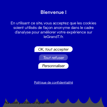
Grand T :
Bienvenue !
S'inscrire
En utilisant ce site, vous acceptez que les cookies
soient utilisés de façon anonyme dans le cadre
d'analyse pour améliorer votre expérience sur
leGrandT.fr.
OK, tout accepter
Tout refuser
Personnaliser
Billetterie
02 51 88 25 25
billetterie@leGrandT.fr
Politique de confidentialité
Du lundi au vendredi 14h → 18h
🚨 Accueil physique impossible jusqu'à l'ouverture
Adresse postale uniquement :