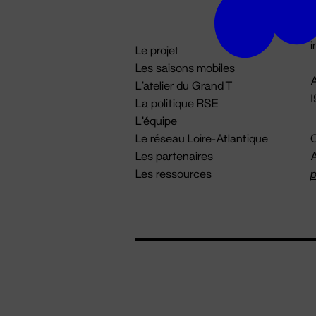
D

i
Le projet
Les saisons mobiles
A
L'atelier du Grand T
La politique RSE
L'équipe
Le réseau Loire-Atlantique
C
Les partenaires
A
Les ressources
p