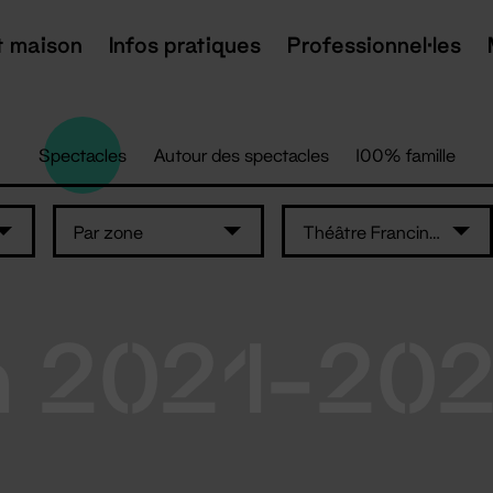
t maison
Infos pratiques
Professionnel·les
Spectacles
Autour des spectacles
100% famille
Par zone
Théâtre Francine Vasse
n 2021-20