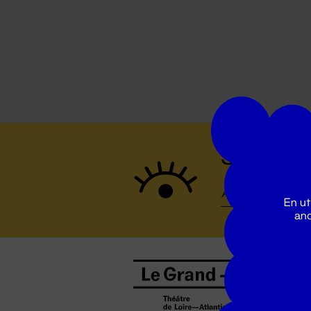
Suivez to
En ut
ano
B
0
b