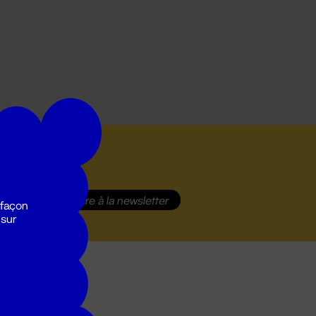
S'inscrire
à la newsletter
 façon
 sur