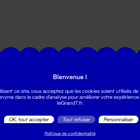
utes les actualités du Grand T :
Bienvenue !
ilisant ce site, vous acceptez que les cookies soient utilisés de
nyme dans le cadre d'analyse pour améliorer votre expérience
leGrandT.fr.
OK, tout accepter
Tout refuser
Personnaliser
illetterie
2 51 88 25 25
Politique de confidentialité
illetterie@leGrandT.fr