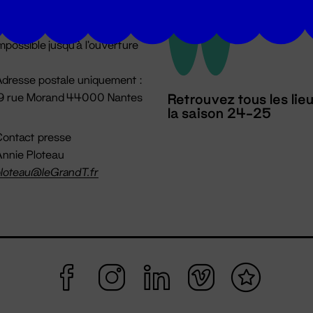
u lundi au vendredi 14h → 18h
 Accueil physique
mpossible jusqu'à l'ouverture
dresse postale uniquement :
19 rue Morand 44000 Nantes
Retrouvez tous les lie
la saison 24-25
ontact presse
nnie Ploteau
loteau@leGrandT.fr