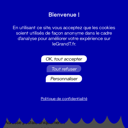
Grand T :
Bienvenue !
S'inscrire
En utilisant ce site, vous acceptez que les cookies
soient utilisés de façon anonyme dans le cadre
d'analyse pour améliorer votre expérience sur
leGrandT.fr.
OK, tout accepter
Tout refuser
Personnaliser
Billetterie
02 51 88 25 25
billetterie@leGrandT.fr
Politique de confidentialité
Du lundi au vendredi 14h → 18h
🚨 Accueil physique impossible jusqu'à l'ouverture
Adresse postale uniquement :