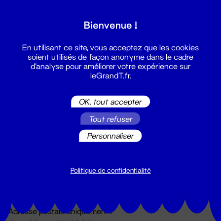
Grand T :
Bienvenue !
S'inscrire
En utilisant ce site, vous acceptez que les cookies
soient utilisés de façon anonyme dans le cadre
d'analyse pour améliorer votre expérience sur
leGrandT.fr.
OK, tout accepter
Tout refuser
Personnaliser
Billetterie
02 51 88 25 25
billetterie@leGrandT.fr
Politique de confidentialité
Du lundi au vendredi 14h → 18h
🚨 Accueil physique impossible jusqu'à l'ouverture
Adresse postale uniquement :