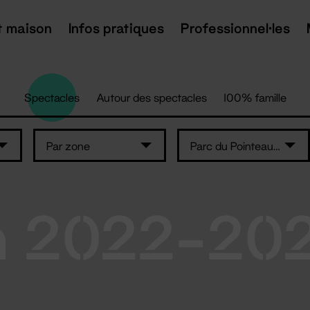
t maison
Infos pratiques
Professionnel·les
Spectacles
Autour des spectacles
100% famille
Par zone
Parc du Pointeau - Saint-Brévin-les-Pins
n 2022-20