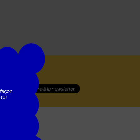
S'inscrire
à la newsletter
 façon
 sur