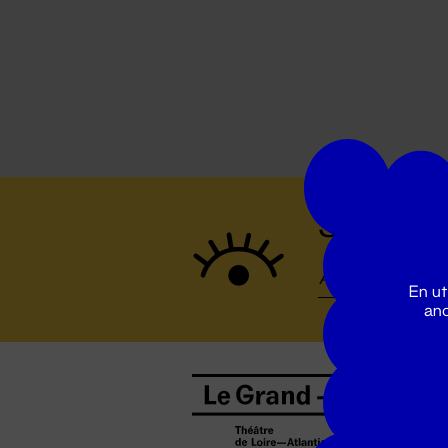
Suivez to
En ut
ano
B
0
b