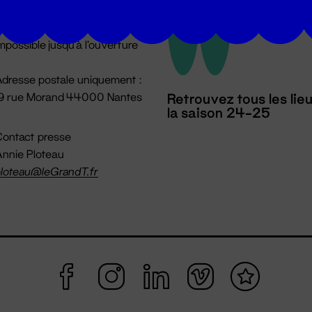
u lundi au vendredi 14h → 18h
 Accueil physique
mpossible jusqu'à l'ouverture
dresse postale uniquement :
19 rue Morand 44000 Nantes
Retrouvez tous les lie
la saison 24-25
ontact presse
nnie Ploteau
loteau@leGrandT.fr