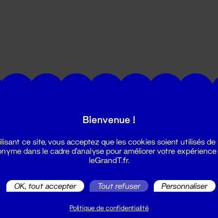
utes les actualités du Grand T :
Bienvenue !
ilisant ce site, vous acceptez que les cookies soient utilisés de
nyme dans le cadre d'analyse pour améliorer votre expérience
leGrandT.fr.
OK, tout accepter
Tout refuser
Personnaliser
illetterie
2 51 88 25 25
Politique de confidentialité
illetterie@leGrandT.fr