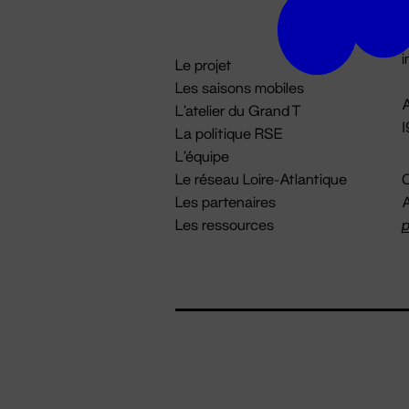
D

i
Le projet
Les saisons mobiles
A
L'atelier du Grand T
La politique RSE
L'équipe
Le réseau Loire-Atlantique
C
Les partenaires
A
Les ressources
p