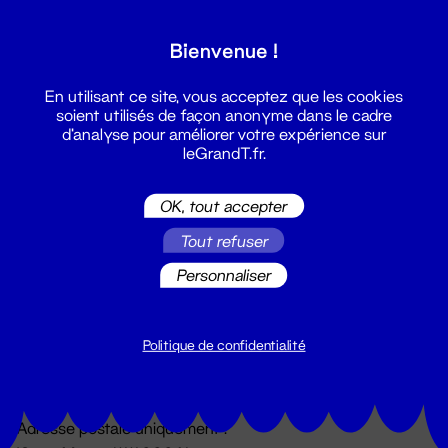
Grand T :
Bienvenue !
S'inscrire
En utilisant ce site, vous acceptez que les cookies
soient utilisés de façon anonyme dans le cadre
d'analyse pour améliorer votre expérience sur
leGrandT.fr.
OK, tout accepter
Tout refuser
Personnaliser
Billetterie
02 51 88 25 25
billetterie@leGrandT.fr
Politique de confidentialité
Du lundi au vendredi 14h → 18h
🚨 Accueil physique impossible jusqu'à l'ouverture
Adresse postale uniquement :