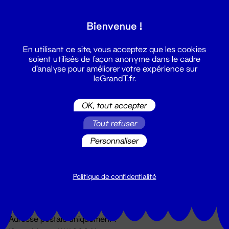
Grand T :
Bienvenue !
S'inscrire
En utilisant ce site, vous acceptez que les cookies
soient utilisés de façon anonyme dans le cadre
d'analyse pour améliorer votre expérience sur
leGrandT.fr.
OK, tout accepter
Tout refuser
Personnaliser
Billetterie
02 51 88 25 25
billetterie@leGrandT.fr
Politique de confidentialité
Du lundi au vendredi 14h → 18h
🚨 Accueil physique impossible jusqu'à l'ouverture
Adresse postale uniquement :