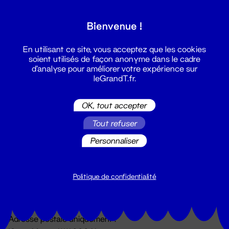
Grand T :
Bienvenue !
S'inscrire
En utilisant ce site, vous acceptez que les cookies
soient utilisés de façon anonyme dans le cadre
d'analyse pour améliorer votre expérience sur
leGrandT.fr.
OK, tout accepter
Tout refuser
Personnaliser
Billetterie
02 51 88 25 25
billetterie@leGrandT.fr
Politique de confidentialité
Du lundi au vendredi 14h → 18h
🚨 Accueil physique impossible jusqu'à l'ouverture
Adresse postale uniquement :