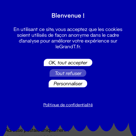
Grand T :
Bienvenue !
S'inscrire
En utilisant ce site, vous acceptez que les cookies
soient utilisés de façon anonyme dans le cadre
d'analyse pour améliorer votre expérience sur
leGrandT.fr.
OK, tout accepter
Tout refuser
Personnaliser
Billetterie
02 51 88 25 25
billetterie@leGrandT.fr
Politique de confidentialité
Du lundi au vendredi 14h → 18h
🚨 Accueil physique impossible jusqu'à l'ouverture
Adresse postale uniquement :