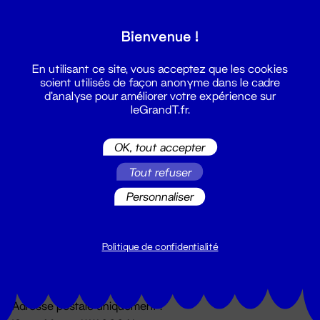
Grand T :
Bienvenue !
S'inscrire
En utilisant ce site, vous acceptez que les cookies
soient utilisés de façon anonyme dans le cadre
d'analyse pour améliorer votre expérience sur
leGrandT.fr.
OK, tout accepter
Tout refuser
Personnaliser
Billetterie
02 51 88 25 25
billetterie@leGrandT.fr
Politique de confidentialité
Du lundi au vendredi 14h → 18h
🚨 Accueil physique impossible jusqu'à l'ouverture
Adresse postale uniquement :