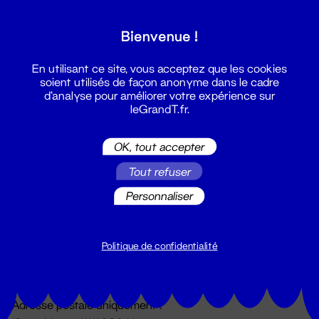
Grand T :
Bienvenue !
S'inscrire
En utilisant ce site, vous acceptez que les cookies
soient utilisés de façon anonyme dans le cadre
d'analyse pour améliorer votre expérience sur
leGrandT.fr.
OK, tout accepter
Tout refuser
Personnaliser
Billetterie
02 51 88 25 25
billetterie@leGrandT.fr
Politique de confidentialité
Du lundi au vendredi 14h → 18h
🚨 Accueil physique impossible jusqu'à l'ouverture
Adresse postale uniquement :