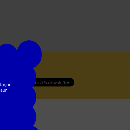
S'inscrire
à la newsletter
 façon
 sur