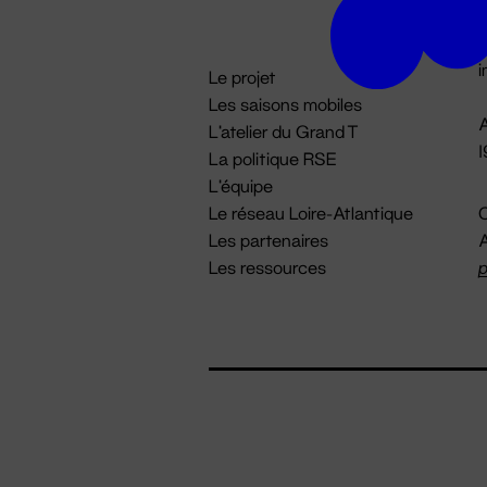
D

i
Le projet
Les saisons mobiles
A
L'atelier du Grand T
La politique RSE
L'équipe
Le réseau Loire-Atlantique
C
Les partenaires
A
Les ressources
p