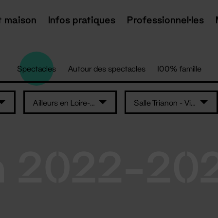
t maison
Infos pratiques
Professionnel·les
Spectacles
Autour des spectacles
100% famille
Ailleurs en Loire-Atlantique
Salle Trianon - Vieillevigne
n 2022-20