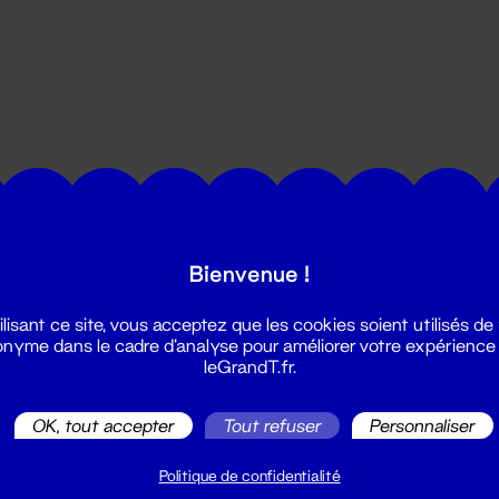
utes les actualités du Grand T :
Bienvenue !
ilisant ce site, vous acceptez que les cookies soient utilisés de
nyme dans le cadre d'analyse pour améliorer votre expérience
leGrandT.fr.
OK, tout accepter
Tout refuser
Personnaliser
illetterie
2 51 88 25 25
Politique de confidentialité
illetterie@leGrandT.fr