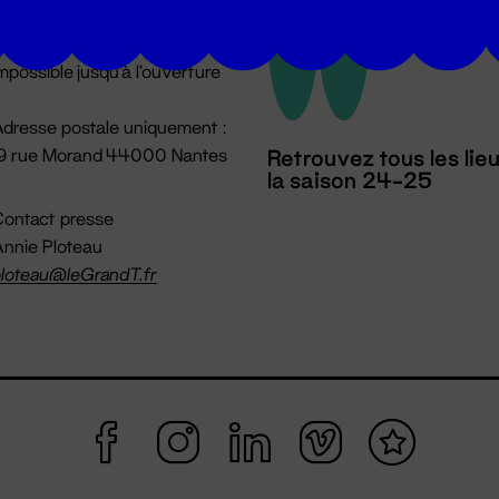
u lundi au vendredi 14h → 18h
 Accueil physique
mpossible jusqu'à l'ouverture
dresse postale uniquement :
19 rue Morand 44000 Nantes
Retrouvez tous les lie
la saison 24-25
ontact presse
nnie Ploteau
loteau@leGrandT.fr