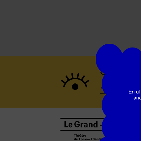
Suivez to
En ut
ano
B
0
b