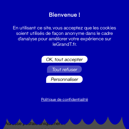
Grand T :
Bienvenue !
S'inscrire
En utilisant ce site, vous acceptez que les cookies
soient utilisés de façon anonyme dans le cadre
d'analyse pour améliorer votre expérience sur
leGrandT.fr.
OK, tout accepter
Tout refuser
Personnaliser
Billetterie
02 51 88 25 25
billetterie@leGrandT.fr
Politique de confidentialité
Du lundi au vendredi 14h → 18h
🚨 Accueil physique impossible jusqu'à l'ouverture
Adresse postale uniquement :