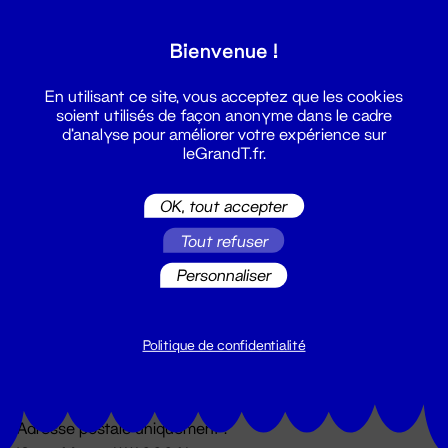
Grand T :
Bienvenue !
S'inscrire
En utilisant ce site, vous acceptez que les cookies
soient utilisés de façon anonyme dans le cadre
d'analyse pour améliorer votre expérience sur
leGrandT.fr.
OK, tout accepter
Tout refuser
Personnaliser
Billetterie
02 51 88 25 25
billetterie@leGrandT.fr
Politique de confidentialité
Du lundi au vendredi 14h → 18h
🚨 Accueil physique impossible jusqu'à l'ouverture
Adresse postale uniquement :