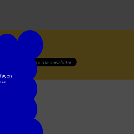
S'inscrire
à la newsletter
 façon
 sur