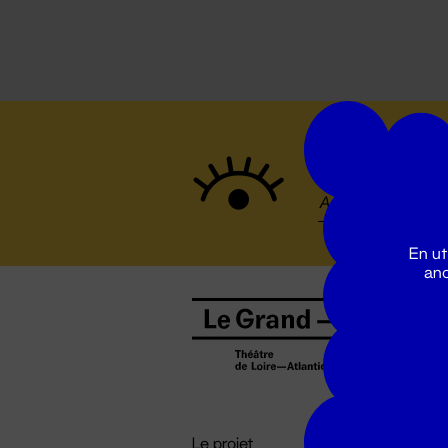
Suivez to
En ut
ano
B
0
b
D

i
Le projet