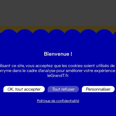
utes les actualités du Grand T :
Bienvenue !
ilisant ce site, vous acceptez que les cookies soient utilisés de
nyme dans le cadre d'analyse pour améliorer votre expérience
leGrandT.fr.
illetterie
2 51 88 25 25
OK, tout accepter
Tout refuser
Personnaliser
illetterie@leGrandT.fr
u lundi au vendredi 14h → 18h
Politique de confidentialité
 Accueil physique
mpossible jusqu'à l'ouverture