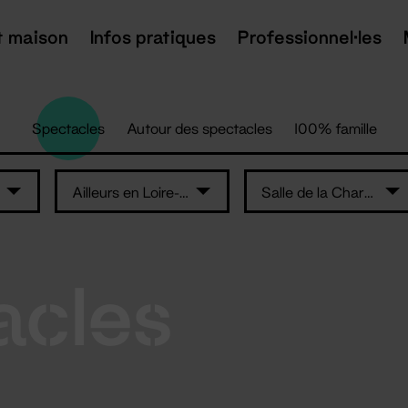
t maison
Infos pratiques
Professionnel·les
Spectacles
Autour des spectacles
100% famille
Ailleurs en Loire-Atlantique
Salle de la Charbonnière – Ancenis-Saint-Géréon
acles