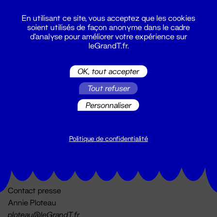
En utilisant ce site, vous acceptez que les cookies
soient utilisés de façon anonyme dans le cadre
d'analyse pour améliorer votre expérience sur
leGrandT.fr.
OK, tout accepter
Billetterie
Tout refuser
02 51 88 25 25
billetterie@leGrandT.fr
Personnaliser
Du lundi au vendredi 14h → 18h
🚨 Accueil physique impossible jusqu'à l'ouverture
Politique de confidentialité
Adresse postale uniquement :
19 rue Morand 44000 Nantes
Contact presse
Annie Ploteau
ploteau@leGrandT.fr