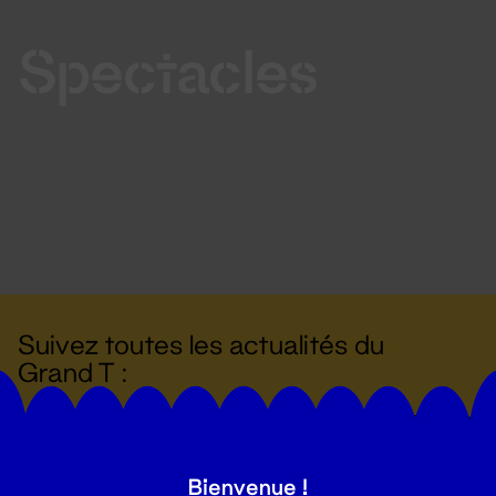
Spectacles
Suivez toutes les actualités du
Grand T :
S'inscrire
Bienvenue !