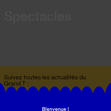
Spectacles
Suivez toutes les actualités du
Grand T :
S'inscrire
Bienvenue !