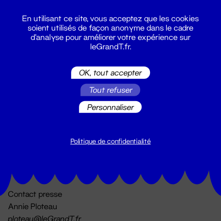
En utilisant ce site, vous acceptez que les cookies
soient utilisés de façon anonyme dans le cadre
d'analyse pour améliorer votre expérience sur
leGrandT.fr.
OK, tout accepter
Billetterie
Tout refuser
02 51 88 25 25
billetterie@leGrandT.fr
Personnaliser
Du lundi au vendredi 14h → 18h
🚨 Accueil physique impossible jusqu'à l'ouverture
Politique de confidentialité
Adresse postale uniquement :
19 rue Morand 44000 Nantes
Contact presse
Annie Ploteau
ploteau@leGrandT.fr