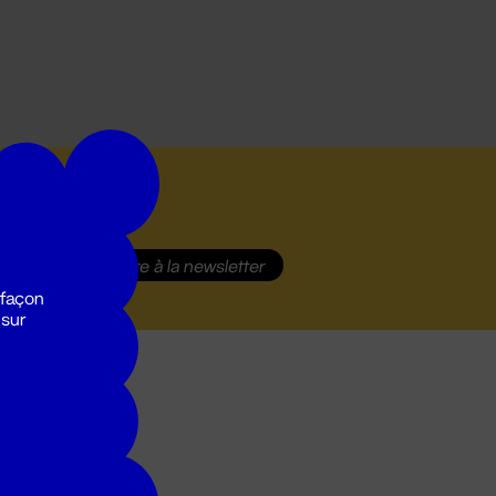
S'inscrire
à la newsletter
 façon
 sur