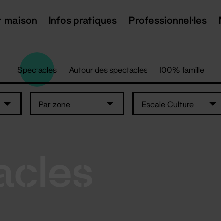
t maison
Infos pratiques
Professionnel·les
Spectacles
Autour des spectacles
100% famille
Par zone
Escale Culture
acles