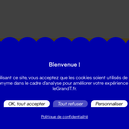
utes les actualités du Grand T :
Bienvenue !
ilisant ce site, vous acceptez que les cookies soient utilisés de
nyme dans le cadre d'analyse pour améliorer votre expérience
leGrandT.fr.
illetterie
OK, tout accepter
Tout refuser
Personnaliser
2 51 88 25 25
illetterie@leGrandT.fr
Politique de confidentialité
u lundi au vendredi 14h → 18h
 Accueil physique