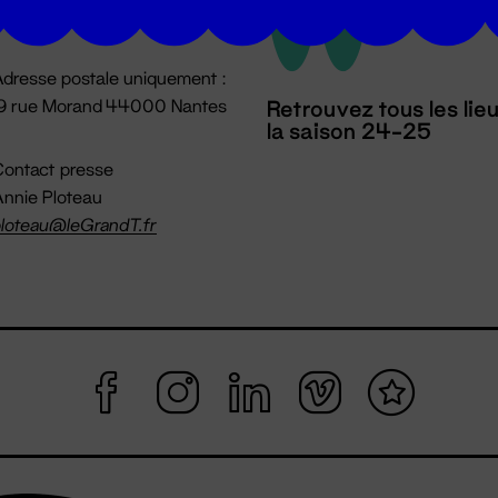
mpossible jusqu'à l'ouverture
dresse postale uniquement :
19 rue Morand 44000 Nantes
Retrouvez tous les lie
la saison 24-25
ontact presse
nnie Ploteau
loteau@leGrandT.fr