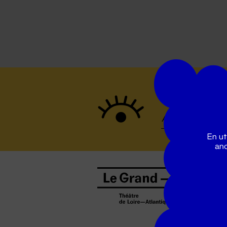
Suivez to
En ut
ano
B
0
b
D
