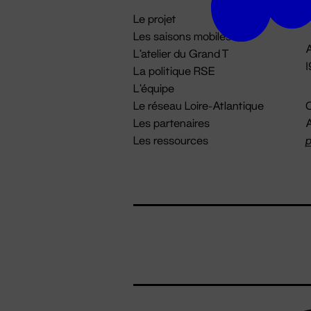
i
Le projet
Les saisons mobiles
A
L'atelier du Grand T
La politique RSE
L'équipe
Le réseau Loire-Atlantique
C
Les partenaires
A
Les ressources
p