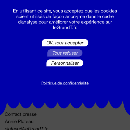
En utilisant ce site, vous acceptez que les cookies
soient utilisés de façon anonyme dans le cadre
d'analyse pour améliorer votre expérience sur
leGrandT.fr.
OK, tout accepter
Billetterie
Tout refuser
02 51 88 25 25
billetterie@leGrandT.fr
Personnaliser
Du lundi au vendredi 14h → 18h
🚨 Accueil physique impossible jusqu'à l'ouverture
Politique de confidentialité
Adresse postale uniquement :
19 rue Morand 44000 Nantes
Contact presse
Annie Ploteau
ploteau@leGrandT.fr