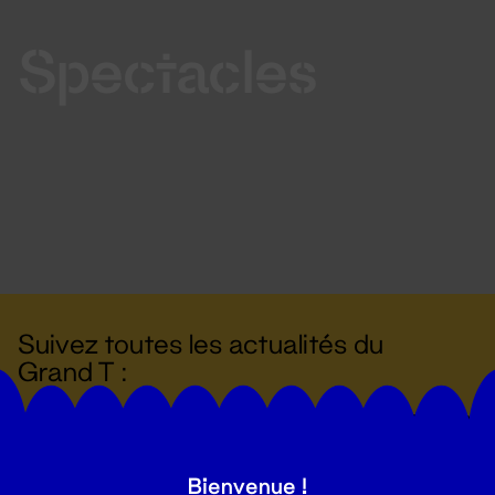
Spectacles
Suivez toutes les actualités du
Grand T :
S'inscrire
Bienvenue !