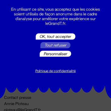
En utilisant ce site, vous acceptez que les cookies
soient utilisés de façon anonyme dans le cadre
d'analyse pour améliorer votre expérience sur
leGrandT.fr.
OK, tout accepter
Billetterie
Tout refuser
02 51 88 25 25
billetterie@leGrandT.fr
Personnaliser
Du lundi au vendredi 14h → 18h
🚨 Accueil physique impossible jusqu'à l'ouverture
Politique de confidentialité
Adresse postale uniquement :
19 rue Morand 44000 Nantes
Contact presse
Annie Ploteau
ploteau@leGrandT.fr