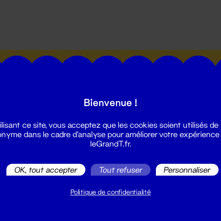
utes les actualités du Grand T :
Bienvenue !
ilisant ce site, vous acceptez que les cookies soient utilisés de
nyme dans le cadre d'analyse pour améliorer votre expérience
leGrandT.fr.
illetterie
2 51 88 25 25
OK, tout accepter
Tout refuser
Personnaliser
illetterie@leGrandT.fr
u lundi au vendredi 14h → 18h
Politique de confidentialité
 Accueil physique
mpossible jusqu'à l'ouverture