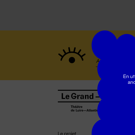
Suivez to
En ut
ano
B
0
b
D

i
Le projet