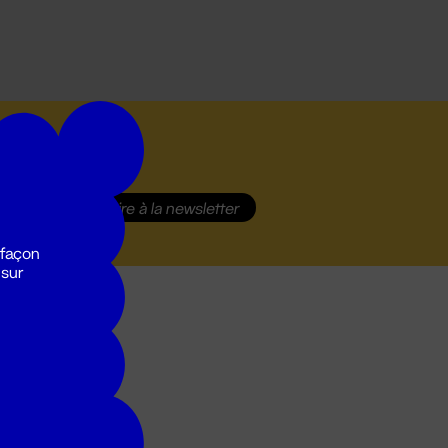
S'inscrire
à la newsletter
 façon
 sur