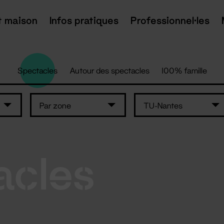
t maison
Infos pratiques
Professionnel·les
Spectacles
Autour des spectacles
100% famille
Par zone
TU-Nantes
acles