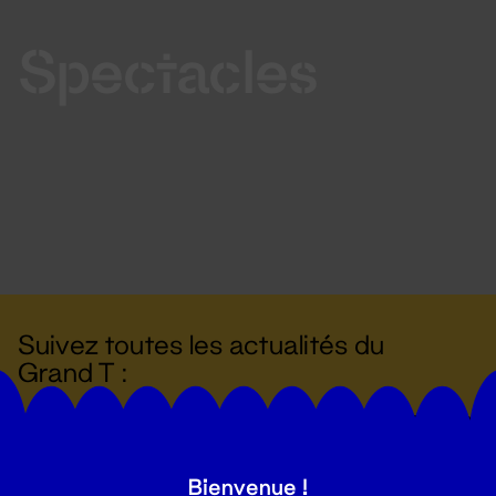
Spectacles
Suivez toutes les actualités du
Grand T :
S'inscrire
Bienvenue !