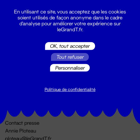
En utilisant ce site, vous acceptez que les cookies
soient utilisés de façon anonyme dans le cadre
d'analyse pour améliorer votre expérience sur
leGrandT.fr.
OK, tout accepter
Billetterie
Tout refuser
02 51 88 25 25
billetterie@leGrandT.fr
Personnaliser
Du lundi au vendredi 14h → 18h
🚨 Accueil physique impossible jusqu'à l'ouverture
Politique de confidentialité
Adresse postale uniquement :
19 rue Morand 44000 Nantes
Contact presse
Annie Ploteau
ploteau@leGrandT.fr